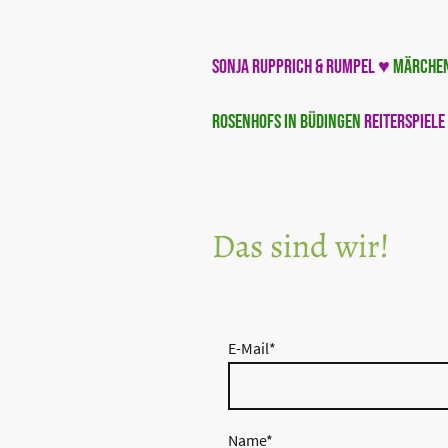
Sonja Rupprich & Rumpel ♥
Märchen
Rosenhofs in Büdingen
Reiterspiele
Büdingen:
27.07.2026 - 31.07.2026 
- 07.08.2026
Das sind wir!
E-Mail
*
Name
*