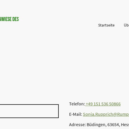
wiese des
Startseite
Üb
03.08.2026
Telefon:
+49 151 536 50866
E-Mail:
Sonja.Rupprich@Rumpe
Adresse: Büdingen, 63654, Hes