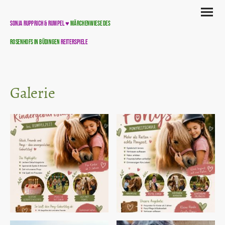
Sonja Rupprich & Rumpel ♥
Märchenwiese des
Rosenhofs in Büdingen
Reiterspiele
Büdingen:
27.07.2026 - 31.07.2026 03.08.2026
- 07.08.2026
Galerie